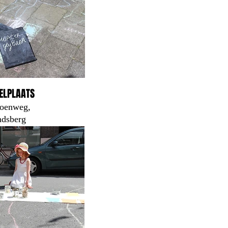
ELPLAATS
joenweg,
ndsberg