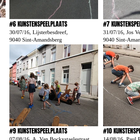
#6 KUNSTENSPEELPLAATS
#7 KUNSTENSPE
30/07/16, Lijsterbesdreef,
31/07/16, Jos V
9040 Sint-Amandsberg
9040 Sint-Aman
#9 KUNSTENSPEELPLAATS
#10 KUNSTENSP
07/08/16, A. Van Bockxstaelestraat,
14/08/16, Paul F