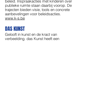
beleid. Inspraakacties met kinderen over
publieke ruimte staan daarbij voorop. De
trajecten bieden visie, tools en concrete
aanbevelingen voor beleidsacties.
www.k-s.be
DAS KUNST
Gelooft in kunst en de kract van
verbeelding. das Kunst heeft een
nomadische cultuureducatieve werking
die naar wijken, pleinen en straten trekt.
Daar gaat das Kunst op een duurzame
manier aan de slag met kinderen en
jongeren onder begeleiding van jonge
kunstenaars.
www.daskunst.be
OFFICE FOR PUBLIC PLAY
Is een onderzoeksplatform en praktijk
gericht op het participatief ontwerpen met
kinderen. Ontwerpdenken vormt de basis
voor het opzetten van speelse processen
met kinderen. Deze laten hen toe bewust
te worden en kritisch te leren denken over
kwesties in de publieke ruimte.