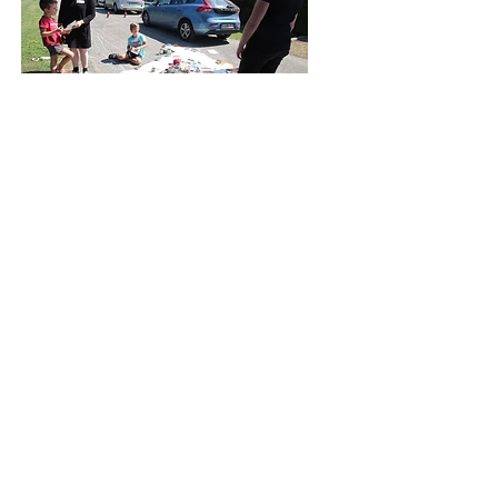
#10 KUNSTENSPEELPLAATS
17/08/16, Vijvermeerspark,
9000 Gent
OPTOCHT
BOUWERS
Deze workshops geven de optocht vorm
georganiseerd door
Trage Wegen